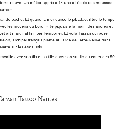
t à terre-neuve. Un métier appris à 14 ans à l’école des mousses
 surnom.
grande pêche. Et quand la mer danse le jabadao, il tue le temps
vec les moyens du bord. « Je piquais à la main, des ancres et
t art marginal finit par l’emporter. Et voilà Tarzan qui pose
quelon, archipel français planté au large de Terre-Neuve dans
uverte sur les états unis.
availle avec son fils et sa fille dans son studio du cours des 50
Tarzan Tattoo Nantes