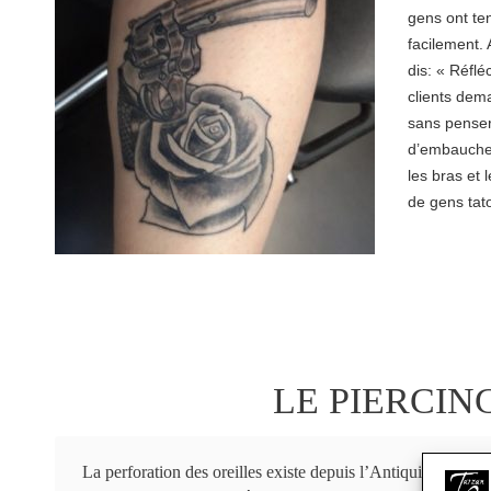
gens ont te
facilement.
dis: « Réfl
clients dem
sans penser
d’embauche.
les bras et 
de gens tat
LE PIERCIN
La perforation des oreilles existe depuis l’Antiquité. Elle s