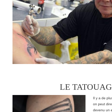
LE TATOUAG
Il y a de pl
on peut dire
devenu un e