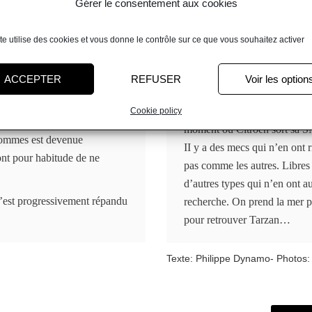
Gérer le consentement aux cookies
relativement rare entre les
né du terrain parmi les
ite utilise des cookies et vous donne le contrôle sur ce que vous souhaitez activer
ippies et les communautés
rps a gagné en popularité
ACCEPTER
REFUSER
Voir les option
Années 1970. La fin des Tren
 Gauntlet, le premier
dans la gueule. Le pétrole fla
Cookie policy
moment où Citroën sort sa SM
 hommes est devenue
II y a des mecs qui n’en ont 
nt pour habitude de ne
pas comme les autres. Libres
d’autres types qui n’en ont a
s’est progressivement répandu
recherche. On prend la mer po
pour retrouver Tarzan…
Texte: Philippe Dynamo- Photos