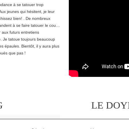
ndance à se tatouer trop
 Aux jeunes qui
hésitent, je leur
échissez bien! . De nombreux
andent à se faire tatouer le cou…
 aux futurs entretiens
 Je tatoue toujours beaucoup
les épaules. Bientôt, il y aura plus
oués que pas !
G
LE DOY
’est poursuivie durant le xxe