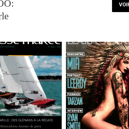
OO:
VOI
rle