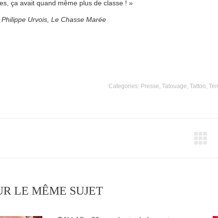
les, ça avait quand même plus de classe ! »
 Philippe Urvois, Le Chasse Marée
Categories:
Presse
,
Tatouage
,
Tattoo
,
Ter
ost
avigation
UR LE MÊME SUJET