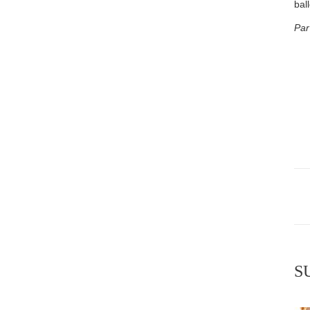
bal
Par
P
n
S