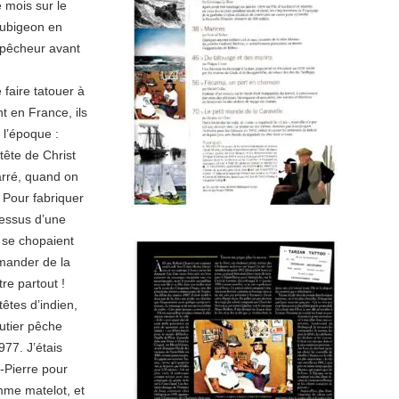
 mois sur le
Dubigeon en
 pêcheur avant
faire tatouer à
t en France, ils
 l’époque :
 tête de Christ
carré, quand on
. Pour fabriquer
dessus d’une
s se chopaient
emander de la
re partout !
êtes d’indien,
lutier pêche
977. J’étais
t-Pierre pour
mme matelot, et