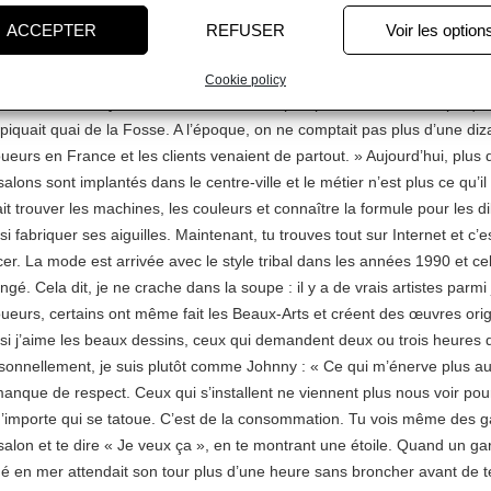
heurs, les dockers et les voyous. C’était une époque dure et je ne con
ACCEPTER
REFUSER
Voir les option
sonne »
bout de dix-huit mois, un client lui conseille de s’établir à Nantes, car la 
Cookie policy
ortante. « Je m’y suis installé en 1981, à peu près en même temps qu
 piquait quai de la Fosse. A l’époque, on ne comptait pas plus d’une diz
oueurs en France et les clients venaient de partout. » Aujourd’hui, plus 
salons sont implantés dans le centre-ville et le métier n’est plus ce qu’il é
lait trouver les machines, les couleurs et connaître la formule pour les dilue
si fabriquer ses aiguilles. Maintenant, tu trouves tout sur Internet et c’e
cer. La mode est arrivée avec le style tribal dans les années 1990 et cel
ngé. Cela dit, je ne crache dans la soupe : il y a de vrais artistes parmi
oueurs, certains ont même fait les Beaux-Arts et créent des œuvres orig
si j’aime les beaux dessins, ceux qui demandent deux ou trois heures d
sonnellement, je suis plutôt comme Johnny : « Ce qui m’énerve plus auj
manque de respect. Ceux qui s’installent ne viennent plus nous voir pou
n’importe qui se tatoue. C’est de la consommation. Tu vois même des g
salon et te dire « Je veux ça », en te montrant une étoile. Quand un gar
mé en mer attendait son tour plus d’une heure sans broncher avant de t