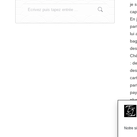
je 
Search:
cap
En 
par
lui
bag
des
Chè
: d
des
car
par
pay
plu
Tar
fré
par
Notre s
vou
bou