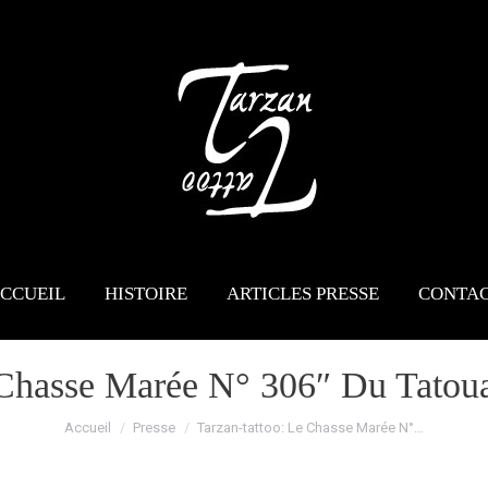
CCUEIL
HISTOIRE
ARTICLES PRESSE
CONTA
 Chasse Marée N° 306″ Du Tatoua
Vous êtes ici :
Accueil
Presse
Tarzan-tattoo: Le Chasse Marée N°…