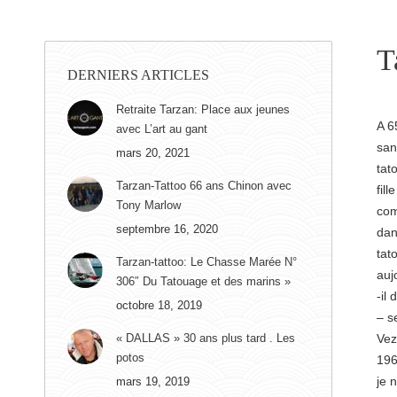
T
DERNIERS ARTICLES
Retraite Tarzan: Place aux jeunes
A 6
avec L’art au gant
san
mars 20, 2021
tat
Tarzan-Tattoo 66 ans Chinon avec
fil
Tony Marlow
com
septembre 16, 2020
dan
tat
Tarzan-tattoo: Le Chasse Marée N°
auj
306″ Du Tatouage et des marins »
-il
octobre 18, 2019
– s
« DALLAS » 30 ans plus tard . Les
Vez
potos
196
je 
mars 19, 2019