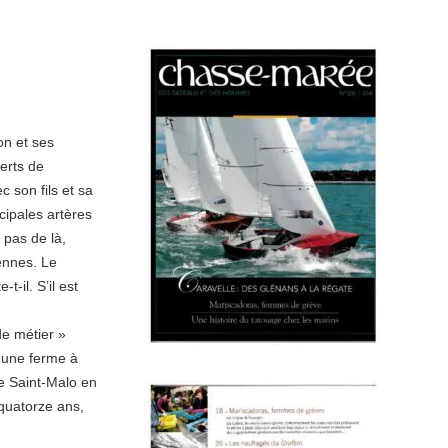
on et ses
verts de
 son fils et sa
cipales artères
 pas de là,
ennes. Le
-il. S’il est
de métier »
ns une ferme à
de Saint-Malo en
quatorze ans,