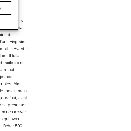
naissais
s
ville est plus
e Joe Marina,
aine de
d’une vingtaine
tait. « Avant, il
r. Il fallait
st facile de se
a a tout
 jeunes
inales. Moi
e travail, mais
ourd’hui, c’est
r se présenter
amines arriver
s qui avait
e lâcher 500