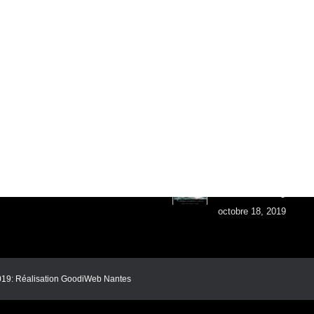
IC
AUTRES ARTICLES
Retraite Tarzan: Place 
avec L’art au gant
mars 20, 2021
PRESSE
Tarzan-Tattoo 66 ans C
Tony Marlow
septembre 16, 2020
Tarzan-tattoo: Le Chas
306″ Du Tatouage et de
octobre 18, 2019
019:
Réalisation GoodiWeb Nantes