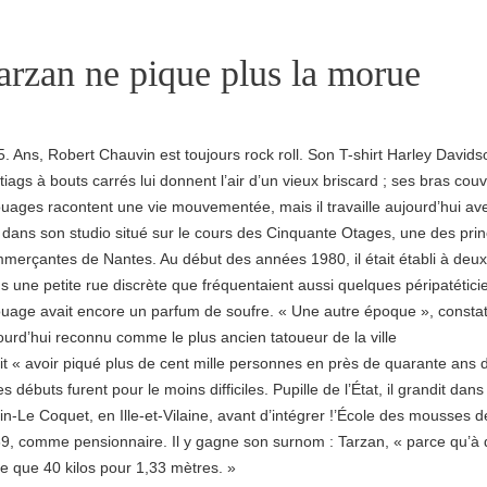
arzan ne pique plus la morue
5. Ans, Robert Chauvin est toujours rock roll. Son T-shirt Harley Davids
tiags à bouts carrés lui donnent l’air d’un vieux briscard ; ses bras cou
ouages racontent une vie mouvementée, mais il travaille aujourd’hui avec
le dans son studio situé sur le cours des Cinquante Otages, une des prin
merçantes de Nantes. Au début des années 1980, il était établi à deux
s une petite rue discrète que fréquentaient aussi quelques péripatétici
ouage avait encore un parfum de soufre. « Une autre époque », constate-t
ourd’hui reconnu comme le plus ancien tatoueur de la ville
 dit « avoir piqué plus de cent mille personnes en près de quarante ans 
es débuts furent pour le moins difficiles. Pupille de l’État, il grandit da
in-Le Coquet, en Ille-et-Vilaine, avant d’intégrer !’École des mousses 
9, comme pensionnaire. Il y gagne son surnom : Tarzan, « parce qu’à 
ne que 40 kilos pour 1,33 mètres. »