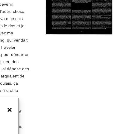
devenir
d’autre chose.
va et je suis
s le dos et je
 avec ma
ng, qui vendait
 Traveler
ut pour démarrer
diluer, des
 j’ai déposé des
ébarquaient de
oulais, ça
l’île et la
che. Il
j’ai préféré
Personne ne
ne caravane,
du RIMA,