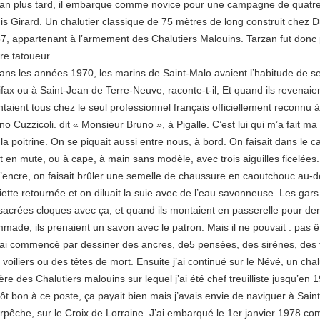
an plus tard, il embarque comme novice pour une campagne de quatre
is Girard. Un chalutier classique de 75 mètres de long construit chez 
7, appartenant à l’armement des Chalutiers Malouins. Tarzan fut donc
tre tatoueur.
ans les années 1970, les marins de Saint-Malo avaient l’habitude de se 
ifax ou à Saint-Jean de Terre-Neuve, raconte-t-il, Et quand ils revenaien
taient tous chez le seul professionnel français officiellement reconnu à
no Cuzzicoli. dit « Monsieur Bruno », à Pigalle. C’est lui qui m’a fait ma
 la poitrine. On se piquait aussi entre nous, à bord. On faisait dans le 
it en mute, ou à cape, à main sans modèle, avec trois aiguilles ficelées
l’encre, on faisait brûler une semelle de chaussure en caoutchouc au-
iette retournée et on diluait la suie avec de l’eau savonneuse. Les gar
sacrées cloques avec ça, et quand ils montaient en passerelle pour d
made, ils prenaient un savon avec le patron. Mais il ne pouvait : pas êt
’ai commencé par dessiner des ancres, de5 pensées, des sirènes, des t
 voiliers ou des têtes de mort. Ensuite j’ai continué sur le Névé, un cha
ière des Chalutiers malouins sur lequel j’ai été chef treuilliste jusqu’en 1
tôt bon à ce poste, ça payait bien mais j’avais envie de naviguer à Sain
erpêche, sur le Croix de Lorraine. J’ai embarqué le 1er janvier 1978 co