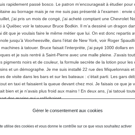
suis rapidement passé bosco. Le patron m’encourageait à étudier pour 
itaine au bornage mais je ne me suis pas présenté à l’examen : envie 
juillet, j’ai pris un mois de congé, j’ai acheté comptant une Chevrolet No
ti à Québec voir le tatoueur Bruce Bodkin. Il m’a dessiné un dragon dan
 ai dit que je voulais faire le même métier que lui. On est donc repartis
nole jusqu’à Voorheesville, dans l’état de New York, voir Roger Spaudli
 machines à tatouer. Bruce faisait l’interprète, j’ai payé 1000 dollars en
ques et je suis rentré à Saint-Pierre avec une malle pleine. J’avais to
es pigments noirs et de couleur, la formule secrète de la lotion pour les 
sins et un démographe. Je me suis installé 22 rue des Miquelonnais et
tes de visite dans les bars et sur les bateaux : c’était parti. Les gars d
tout en taxi et faisaient la queue devant chez moi. Je faisais ce que je v
ait bien et je n’avais plus froid aux mains ! En deux ans, j’ai tatoué toute 
part des marins qui y relâchaient.
zan décide alors de revenir dans la région rennaise, où il n’a plus d’atta
Gérer le consentement aux cookies
quente quelques mauvais garçons. « Ça ne s’est pas trop bien passé et 
tir, poursuit-il. J’ai acheté une DS et je suis allé m’installer à Lorient. 
ite utilise des cookies et vous donne le contrôle sur ce que vous souhaitez activer
lait me louer un pas de porte et je me suis retrouvé à travailler dans u
levard de Stalingrad. Je tatouais les commandos de marine, les gars 