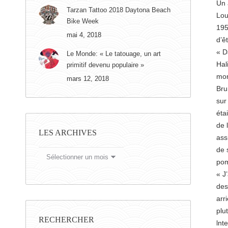
Un 
Tarzan Tattoo 2018 Daytona Beach
Lou
Bike Week
195
mai 4, 2018
d’ê
« D
Le Monde: « Le tatouage, un art
Hal
primitif devenu populaire »
mon
mars 12, 2018
Bru
sur
éta
de 
LES ARCHIVES
ass
de 
LES
pom
ARCHIVES
« J
des
arr
plu
RECHERCHER
lnt