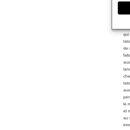
pêc
per
Au 
imp
qui
tat
de 
fal
aus
lan
cha
tat
aus
per
le 
et 
au 
tri