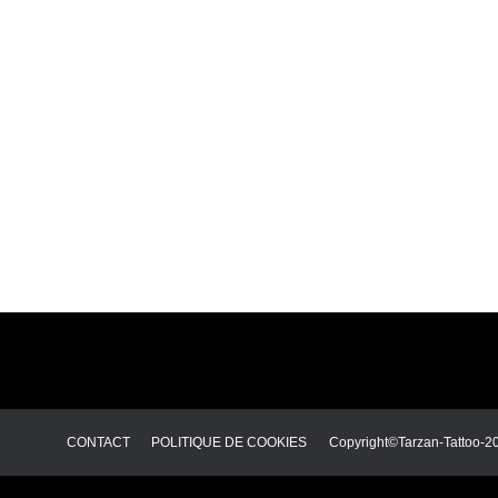
EN UN CL
ACCUEIL
HISTOIRE
ARTICLES 
CONTACT
CONTACT
POLITIQUE DE COOKIES
Copyright©Tarzan-Tattoo-2