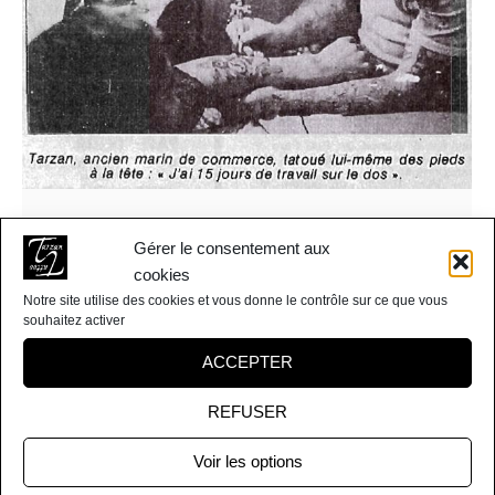
Inspiration à fleur de peau (Presse Océan
Gérer le consentement aux
1985)
cookies
Presse
,
Tatouage
Par
Tarzan Tattoo
avril 10, 2015
Notre site utilise des cookies et vous donne le contrôle sur ce que vous
souhaitez activer
Dans son petit commerce de la rue de la Claverie, c’est
ACCEPTER
lui le Grand Illustrateur, chargé d’Imager à fleur de peau
les idées qui courent le siècle. • Pourquoi les gens
REFUSER
viennent? En général, ils ne savent pas vraiment
pourquoi Ils se font tatouer. Chacun accorde la
Voir les options
signification qu’il veut bien à son dessin