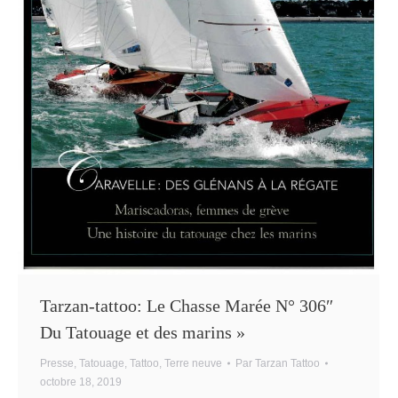
Tarzan-tattoo: Le Chasse Marée N° 306″
Du Tatouage et des marins »
Presse
,
Tatouage
,
Tattoo
,
Terre neuve
Par
Tarzan Tattoo
octobre 18, 2019