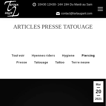
10H30 12H30- 14H 19H Du Mardi au Sam
contact@lartaugant.com
ARTICLES PRESSE TATOUAGE
Vous êtes ici :
Tout voir
Hyennes riders
Hygiene
Piercing
Presse
Tatouage
Tattoo
Terre neuve
Mar
20
2021