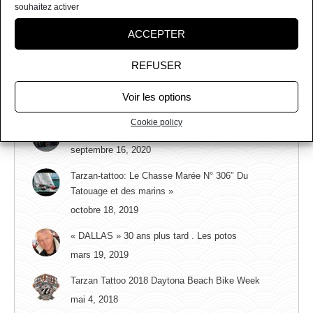
souhaitez activer
ACCEPTER
DERNIERS ARTICLES
REFUSER
Retraite Tarzan: Place aux jeunes avec L’art au
gant
Voir les options
mars 20, 2021
Cookie policy
Tarzan-Tattoo 66 ans Chinon avec Tony Marlow
septembre 16, 2020
Tarzan-tattoo: Le Chasse Marée N° 306″ Du
Tatouage et des marins »
octobre 18, 2019
« DALLAS » 30 ans plus tard . Les potos
mars 19, 2019
Tarzan Tattoo 2018 Daytona Beach Bike Week
mai 4, 2018