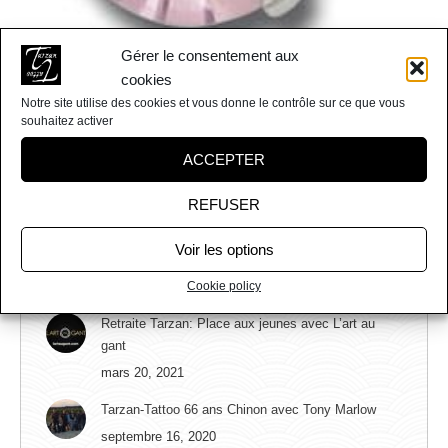
Gérer le consentement aux
cookies
Piercing banane
Notre site utilise des cookies et vous donne le contrôle sur ce que vous
souhaitez activer
Banane
,
Piercing
Par
Tarzan Tattoo
mai 13, 2016
Laisser un commentaire
ACCEPTER
REFUSER
Voir les options
DERNIERS ARTICLES
Cookie policy
Retraite Tarzan: Place aux jeunes avec L’art au
gant
mars 20, 2021
Tarzan-Tattoo 66 ans Chinon avec Tony Marlow
septembre 16, 2020