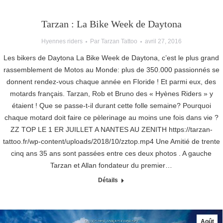
Tarzan : La Bike Week de Daytona
Hyennes riders
Par
Tarzan Tattoo
avril 27, 2016
Les bikers de Daytona La Bike Week de Daytona, c’est le plus grand
rassemblement de Motos au Monde: plus de 350.000 passionnés se
donnent rendez-vous chaque année en Floride ! Et parmi eux, des
motards français. Tarzan, Rob et Bruno des « Hyènes Riders » y
étaient ! Que se passe-t-il durant cette folle semaine? Pourquoi
chaque motard doit faire ce pèlerinage au moins une fois dans vie ?
ZZ TOP LE 1 ER JUILLET A NANTES AU ZENITH https://tarzan-
tattoo.fr/wp-content/uploads/2018/10/zztop.mp4 Une Amitié de trente
cinq ans 35 ans sont passées entre ces deux photos . A gauche
Tarzan et Allan fondateur du premier…
Détails
Août