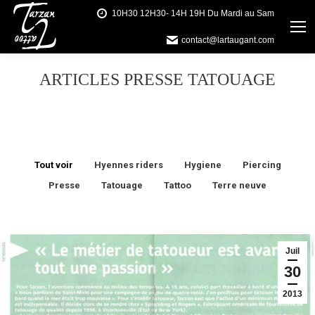
10H30 12H30- 14H 19H Du Mardi au Sam
contact@lartaugant.com
ARTICLES PRESSE TATOUAGE
Vous êtes ici :
Tout voir
Hyennes riders
Hygiene
Piercing
Presse
Tatouage
Tattoo
Terre neuve
Juil
30
2013