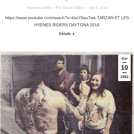
Hyennes riders
Par
Tarzan Tattoo
mai 4, 2018
https://www.youtube.com/watch?v=4soYtIauTwk TARZAN ET LES
HYENES RIDERS DAYTONA 2018
Détails
Avr
10
1982