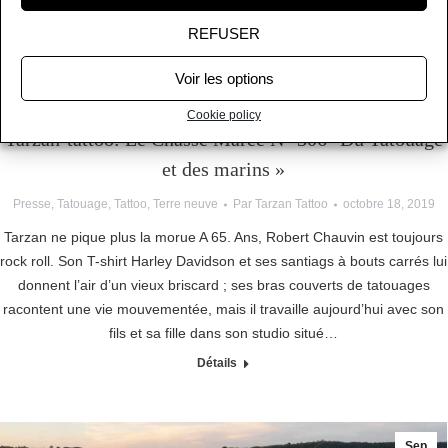
REFUSER
Voir les options
Cookie policy
Tarzan-tattoo: Le Chasse Marée N° 306″ Du Tatouage
et des marins »
Presse
,
Tatouage
,
Tattoo
,
Terre neuve
Par
Tarzan Tattoo
octobre 18, 2019
Tarzan ne pique plus la morue A 65. Ans, Robert Chauvin est toujours
rock roll. Son T-shirt Harley Davidson et ses santiags à bouts carrés lui
donnent l’air d’un vieux briscard ; ses bras couverts de tatouages
racontent une vie mouvementée, mais il travaille aujourd’hui avec son
fils et sa fille dans son studio situé…
Détails
Sep